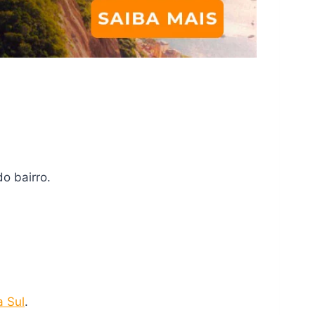
o bairro.
 Sul
.