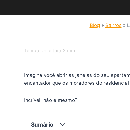
Blog
»
Bairros
»
L
Tempo de leitura
3
min
Imagina você abrir as janelas do seu apartam
encantador que os moradores do residencial
Incrível, não é mesmo?
Sumário