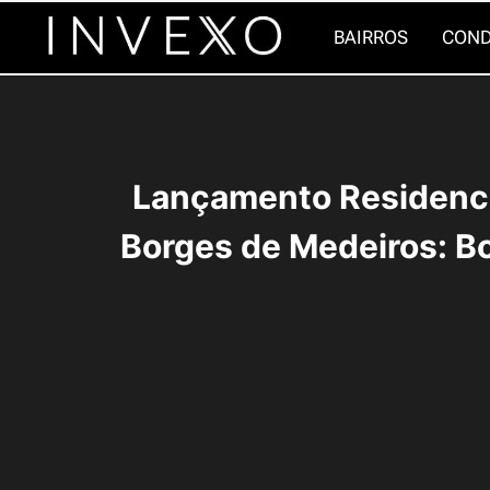
Pular
BAIRROS
COND
para
o
Conteúdo
Lançamento Residenci
Borges de Medeiros: B