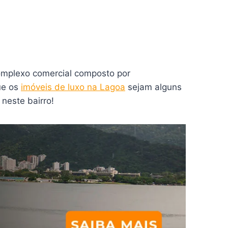
complexo comercial composto por
ue os
imóveis de luxo na Lagoa
sejam alguns
 neste bairro!