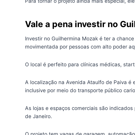
Para tornar o projeto ainda mais especial, e
Vale a pena investir no G
Investir no Guilhermina Mozak é ter a chan
movimentada por pessoas com alto poder aqu
O local é perfeito para clínicas médicas, st
A localização na Avenida Ataulfo de Paiva é 
inclusive por meio do transporte público cari
As lojas e espaços comerciais são indicado
de Janeiro.
O projeto tem vagas de garagem, automação p