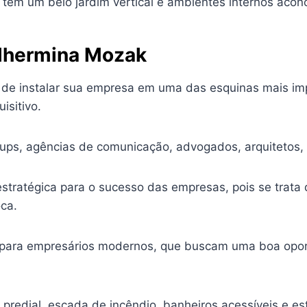
le tem um belo jardim vertical e ambientes internos aco
uilhermina Mozak
ce de instalar sua empresa em uma das esquinas mais 
isitivo.
artups, agências de comunicação, advogados, arquitetos,
estratégica para o sucesso das empresas, pois se trata 
oca.
s para empresários modernos, que buscam uma boa opor
redial, escada de incêndio, banheiros acessíveis e es