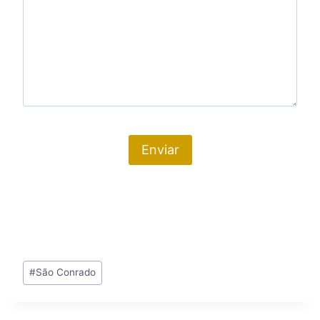
Tags
#
São Conrado
do
Post: