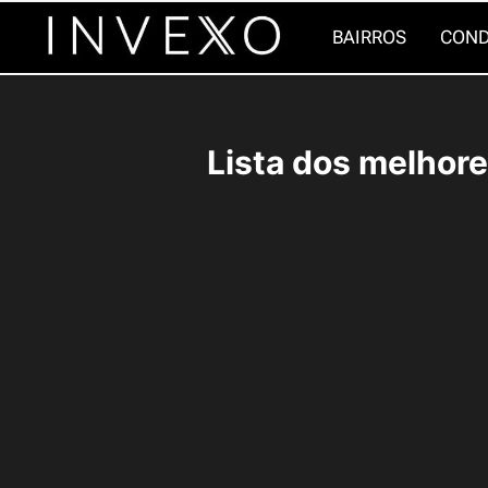
Pular
BAIRROS
COND
para
o
Conteúdo
Lista dos melhor