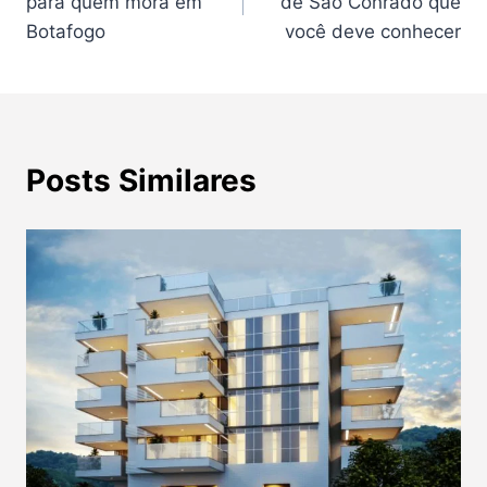
para quem mora em
de São Conrado que
Post
Botafogo
você deve conhecer
Posts Similares