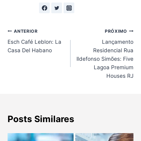
Navegação
ANTERIOR
PRÓXIMO
Esch Café Leblon: La
Lançamento
de
Casa Del Habano
Residencial Rua
Post
Ildefonso Simões: Five
Lagoa Premium
Houses RJ
Posts Similares