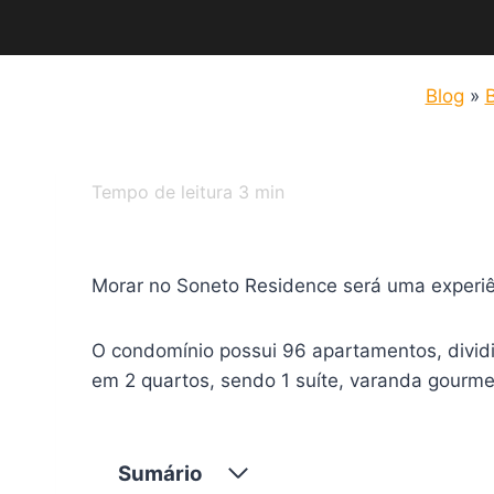
Blog
»
B
Tempo de leitura
3
min
Morar no Soneto Residence será uma experiênc
O condomínio possui 96 apartamentos, dividi
em 2 quartos, sendo 1 suíte, varanda gour
Sumário