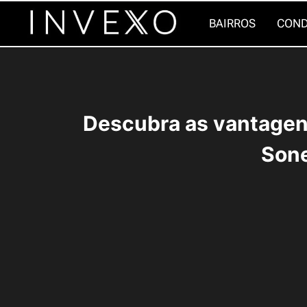
Pular
BAIRROS
COND
para
o
Conteúdo
Descubra as vantagen
Sone