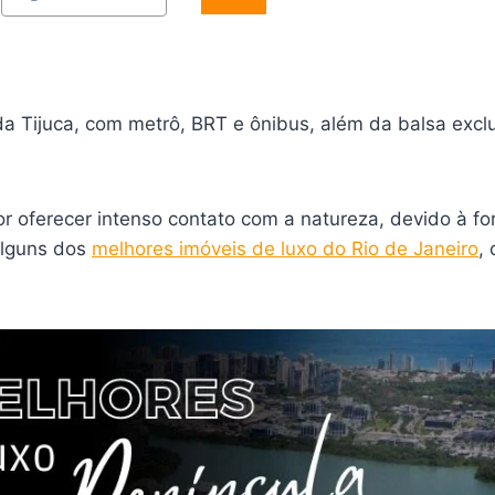
da Tijuca, com metrô, BRT e ônibus, além da balsa excl
r oferecer intenso contato com a natureza, devido à fo
alguns dos
melhores imóveis de luxo do Rio de Janeiro
,