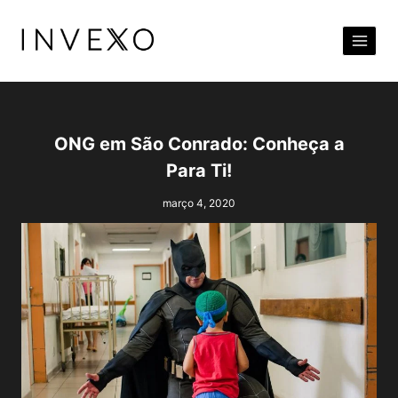
Pular
para
o
Conteúdo
ONG em São Conrado: Conheça a
Para Ti!
março 4, 2020