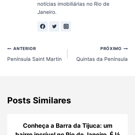
notícias imobiliárias no Rio de
Janeiro.
Navegação
ANTERIOR
PRÓXIMO
Península Saint Martin
Quintas da Península
de
Post
Posts Similares
Conheça a Barra da Tijuca: um
bairro incrível no Rio de Janeiro. É lá