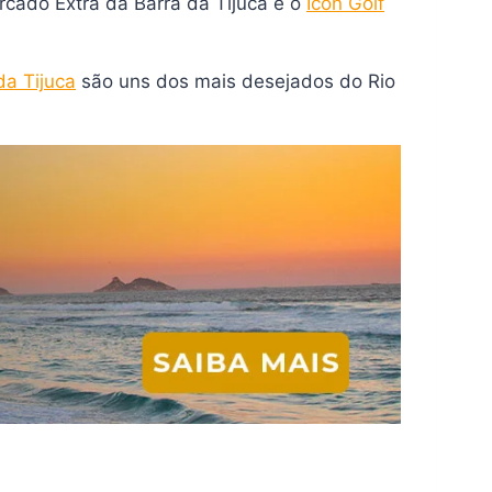
cado Extra da Barra da Tijuca e o
Icon Golf
da Tijuca
são uns dos mais desejados do Rio