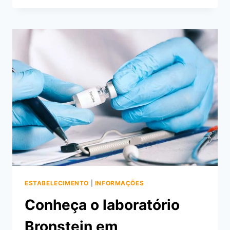
ATIVIDADES
DO
MUSEU
DO
FLAMENGO,
NA
LAGOA
ESTABELECIMENTO
|
INFORMAÇÕES
Conheça o laboratório
Bronstein em