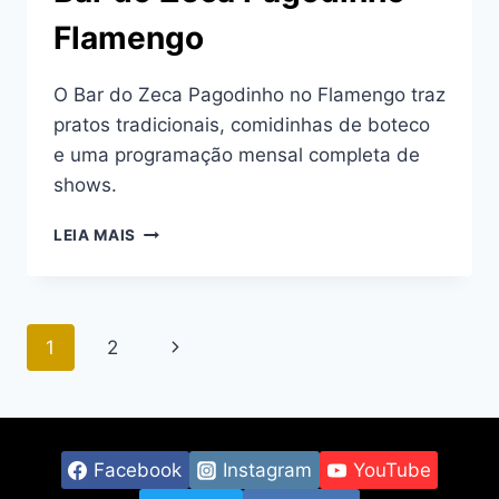
Flamengo
O Bar do Zeca Pagodinho no Flamengo traz
pratos tradicionais, comidinhas de boteco
e uma programação mensal completa de
shows.
BAR
LEIA MAIS
DO
ZECA
PAGODINHO
FLAMENGO
Navegação
Página
1
2
da
Seguinte
Página
Facebook
Instagram
YouTube