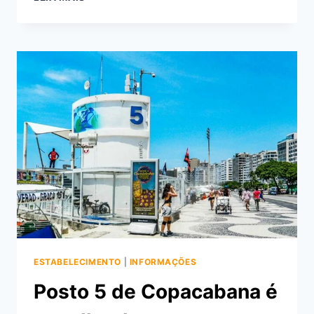
EM
COPACABANA
É
UMA
DAS
200
UNIDADES
DA
REDE
DE
PAPELARIA
ESTABELECIMENTO
|
INFORMAÇÕES
Posto 5 de Copacabana é