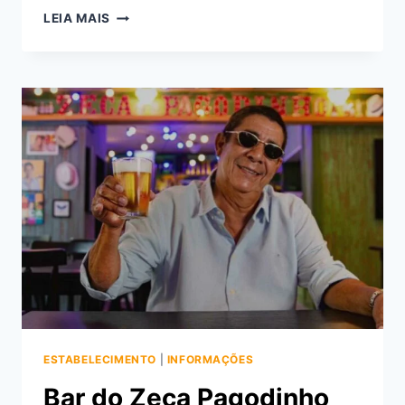
BELMOND
LEIA MAIS
COPACABANA
PALACE,
O
HOTEL
MAIS
FAMOSO
DO
BRASIL
ESTABELECIMENTO
|
INFORMAÇÕES
Bar do Zeca Pagodinho