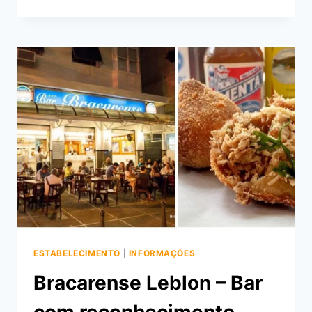
LEBLON
–
BOEMIA
NO
POSTO
12
ESTABELECIMENTO
|
INFORMAÇÕES
Bracarense Leblon – Bar