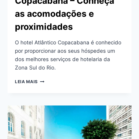
Copacabana – Conheça
as acomodações e
proximidades
O hotel Atlântico Copacabana é conhecido
por proporcionar aos seus hóspedes um
dos melhores serviços de hotelaria da
Zona Sul do Rio.
HOTEL
LEIA MAIS
ATLÂNTICO
COPACABANA
–
CONHEÇA
AS
ACOMODAÇÕES
E
PROXIMIDADES