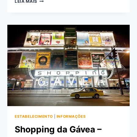
LEIA MAIS
A
UNIDADE
DO
TALHO
CAPIXABA
EM
IPANEMA
ESTABELECIMENTO
|
INFORMAÇÕES
Shopping da Gávea –