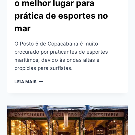
o melhor lugar para
prática de esportes no
mar
O Posto 5 de Copacabana é muito
procurado por praticantes de esportes
marítimos, devido às ondas altas e
propícias para surfistas.
POSTO
LEIA MAIS
5
DE
COPACABANA
É
O
MELHOR
LUGAR
PARA