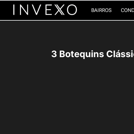
Pular
BAIRROS
COND
para
o
Conteúdo
3 Botequins Clássi