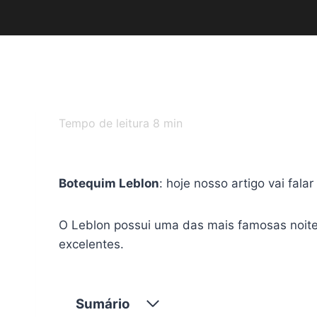
Tempo de leitura
8
min
Botequim Leblon
: hoje nosso artigo vai fal
O Leblon possui uma das mais famosas noites
excelentes.
Sumário