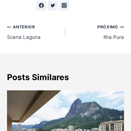
Navegação
ANTERIOR
PRÓXIMO
Scena Laguna
Ilha Pura
de
Post
Posts Similares