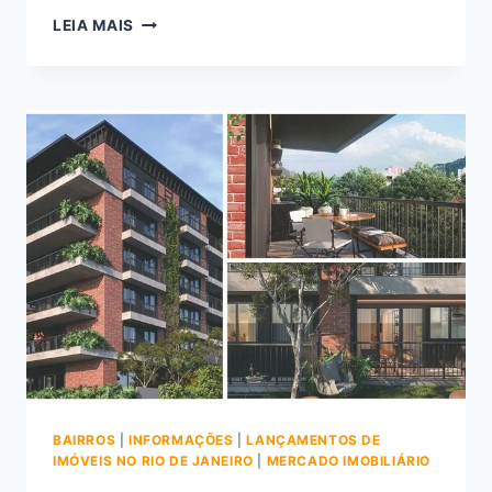
CONHEÇA
LEIA MAIS
TUDO
SOBRE
RG
33
BOTAFOGO
NA
RUA
REAL
GRANDEZA
BAIRROS
|
INFORMAÇÕES
|
LANÇAMENTOS DE
IMÓVEIS NO RIO DE JANEIRO
|
MERCADO IMOBILIÁRIO