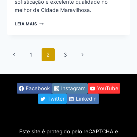
sofisticação e excelente qualidade no
melhor da Cidade Maravilhosa.
LANÇAMENTO
LEIA MAIS
RESIDENCIAL
NA
RUA
ASSIS
Navegação
Página
Página
1
2
3
BUENO:
HAUS
da
Anterior
Seguinte
34
BOTAFOGO
Página
RJ
Facebook
Instagram
YouTube
Twitter
Linkedin
Este site é protegido pelo reCAPTCHA e