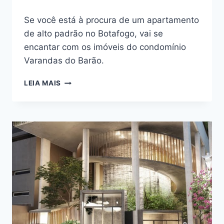
Se você está à procura de um apartamento
de alto padrão no Botafogo, vai se
encantar com os imóveis do condomínio
Varandas do Barão.
CONHEÇA
LEIA MAIS
TUDO
SOBRE
VARANDAS
DO
BARÃO
NA
RUA
DEZENOVE
DE
FEVEREIRO