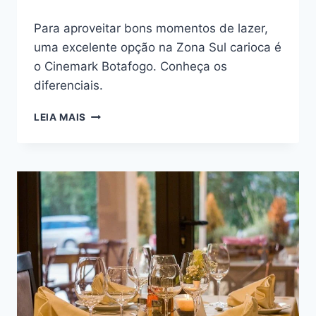
Para aproveitar bons momentos de lazer,
uma excelente opção na Zona Sul carioca é
o Cinemark Botafogo. Conheça os
diferenciais.
CINEMARK
LEIA MAIS
BOTAFOGO
–
DIFERENCIAIS
DA
REDE
DE
CINEMA
NO
RJ