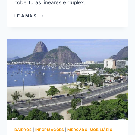
coberturas lineares e duplex.
DESCUBRA
LEIA MAIS
POR
QUE
VALE
A
PENA
MORAR
NO
CONTEMPORÂNEO
BOTAFOGO
RESIDENCIAL
BAIRROS
|
INFORMAÇÕES
|
MERCADO IMOBILIÁRIO