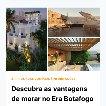
VALE
A
PENA
MORAR
NO
HARMONIA
176
BOTAFOGO
BAIRROS
|
CONDOMÍNIOS
|
INFORMAÇÕES
Descubra as vantagens
de morar no Era Botafogo