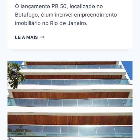
O lançamento PB 50, localizado no
Botafogo, é um incrível empreendimento
imobiliário no Rio de Janeiro.
SAIBA
LEIA MAIS
TUDO
SOBRE
O
PB
50
BOTAFOGO
NA
RUA
PAULO
BARRETO