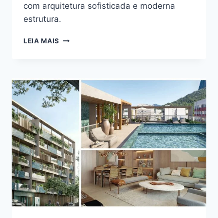
com arquitetura sofisticada e moderna
estrutura.
CONHEÇA
LEIA MAIS
TUDO
SOBRE
S
DESIGN
BOTAFOGO
NA
RUA
CONDE
DE
IRAJÁ