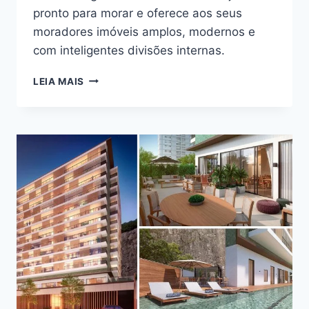
pronto para morar e oferece aos seus
moradores imóveis amplos, modernos e
com inteligentes divisões internas.
VEJA
LEIA MAIS
OS
BENEFÍCIOS
DE
MORAR
NO
LARGO
DOS
PALÁCIOS
BOTAFOGO