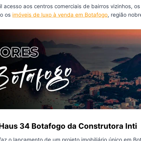
il acesso aos centros comerciais de bairros vizinhos, 
mo os
imóveis de luxo à venda em Botafogo
, região nobr
aus 34 Botafogo da Construtora Inti
 faz o lançamento de um projeto imobiliário único em Bo