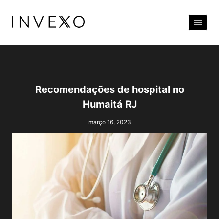
Pular
para
o
Conteúdo
Recomendações de hospital no
Humaitá RJ
março 16, 2023