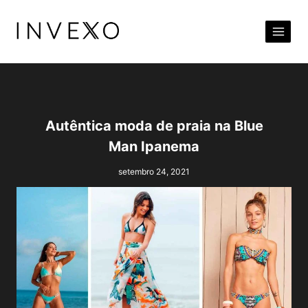
Pular
para
o
Conteúdo
Autêntica moda de praia na Blue
Man Ipanema
setembro 24, 2021