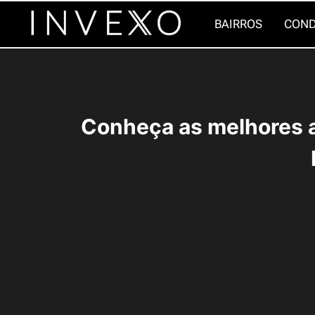
Pular
BAIRROS
COND
para
o
Conteúdo
Conheça as melhores