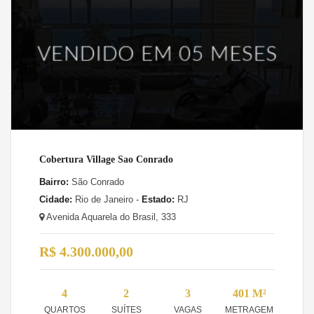
Cobertura Village Sao Conrado
Bairro:
São Conrado
Cidade:
Rio de Janeiro -
Estado:
RJ
Avenida Aquarela do Brasil, 333
R$ 4.300.000,00
4
2
3
401 M²
QUARTOS
SUÍTES
VAGAS
METRAGEM