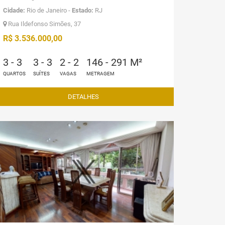
Cidade:
Rio de Janeiro -
Estado:
RJ
Rua Ildefonso Simões, 37
R$ 3.536.000,00
3 - 3
3 - 3
2 - 2
146 - 291 M²
QUARTOS
SUÍTES
VAGAS
METRAGEM
DETALHES