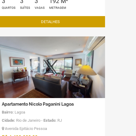
3
3
3
192 M²
QUARTOS
SUÍTES
VAGAS
METRAGEM
DETALHES
Apartamento Nicolo Paganini Lagoa
Bairro:
Lagoa
Cidade:
Rio de Janeiro -
Estado:
RJ
Avenida Epitácio Pessoa