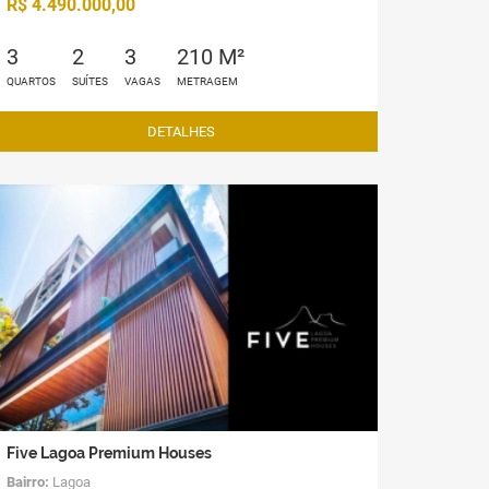
R$ 4.490.000,00
3
2
3
210 M²
QUARTOS
SUÍTES
VAGAS
METRAGEM
DETALHES
Five Lagoa Premium Houses
Bairro:
Lagoa