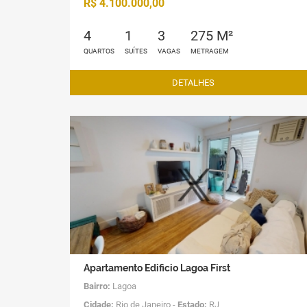
R$ 4.100.000,00
4
1
3
275 M²
QUARTOS
SUÍTES
VAGAS
METRAGEM
DETALHES
Apartamento Edificio Lagoa First
Bairro:
Lagoa
Cidade:
Rio de Janeiro -
Estado:
RJ