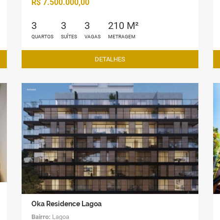
R$ 7.500.000,00
3
3
3
210 M²
QUARTOS
SUÍTES
VAGAS
METRAGEM
DETALHES
Oka Residence Lagoa
Bairro:
Lagoa