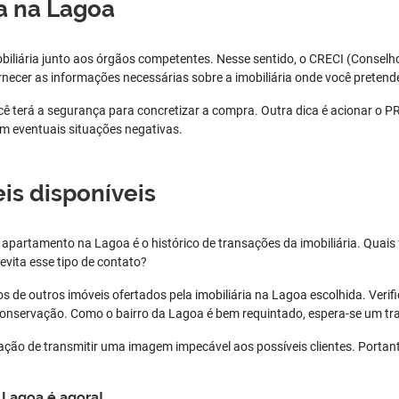
ia na Lagoa
biliária junto aos órgãos competentes. Nesse sentido, o CRECI (Conselh
rnecer as informações necessárias sobre a imobiliária onde você preten
ê terá a segurança para concretizar a compra. Outra dica é acionar o P
om eventuais situações negativas.
is disponíveis
apartamento na Lagoa é o histórico de transações da imobiliária. Quais
evita esse tipo de contato?
 de outros imóveis ofertados pela imobiliária na Lagoa escolhida. Verifiq
 conservação. Como o bairro da Lagoa é bem requintado, espera-se um t
ação de transmitir uma imagem impecável aos possíveis clientes. Portanto,
 Lagoa é agora!