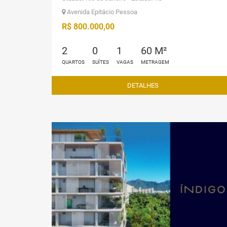
Avenida Epitácio Pessoa
R$ 800.000,00
2
0
1
60 M²
QUARTOS
SUÍTES
VAGAS
METRAGEM
DETALHES