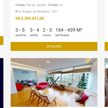
Cidade:
Rio de Janeiro -
Estado:
RJ
Av. Borges de Medeiros, 2331
R$ 6.594.621,00
3 - 5
3 - 4
2 - 3
164 - 439 M²
QUARTOS
SUÍTES
VAGAS
METRAGEM
DETALHES