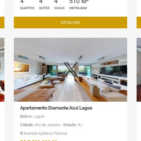
4
4
4
510 M²
QUARTOS
SUÍTES
VAGAS
METRAGEM
DETALHES
Apartamento Diamante Azul Lagoa
Bairro:
Lagoa
Cidade:
Rio de Janeiro -
Estado:
RJ
Avenida Epitácio Pessoa