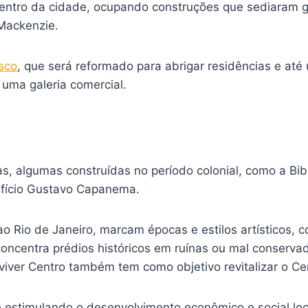
ntro da cidade, ocupando construções que sediaram 
Mackenzie.
isco
, que será reformado para abrigar residências e at
 uma galeria comercial.
, algumas construídas no período colonial, como a Bibl
ifício Gustavo Capanema.
o Rio de Janeiro, marcam épocas e estilos artísticos, c
concentra prédios históricos em ruínas ou mal conserva
ver Centro também tem como objetivo revitalizar o Cent
e estimulando o desenvolvimento econômico e social loc