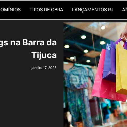
OMÍNIOS
TIPOS DE OBRA
LANÇAMENTOS RJ
A
s na Barra da
Tijuca
janeiro 17, 2023