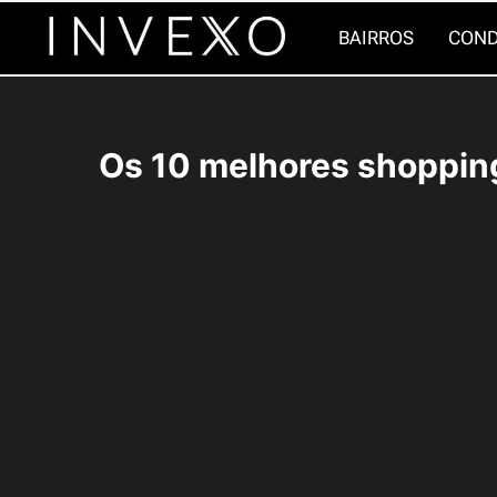
Pular
BAIRROS
COND
para
o
Conteúdo
Os 10 melhores shopping