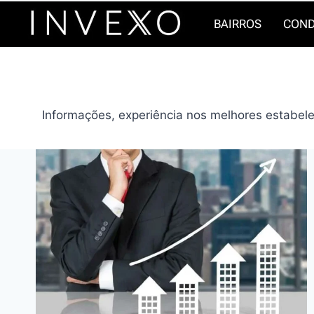
Pular
BAIRROS
COND
para
o
Conteúdo
Informações, experiência nos melhores estabelec