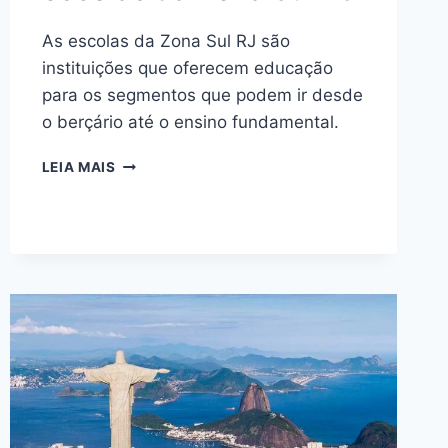
As escolas da Zona Sul RJ são
instituições que oferecem educação
para os segmentos que podem ir desde
o berçário até o ensino fundamental.
CONHEÇA
LEIA MAIS
AS
MELHORES
ESCOLAS
DA
ZONA
SUL
RJ