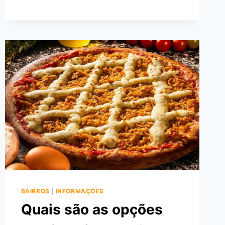
ZONA
SUL
DO
RIO
DE
JANEIRO?
BAIRROS
|
INFORMAÇÕES
Quais são as opções