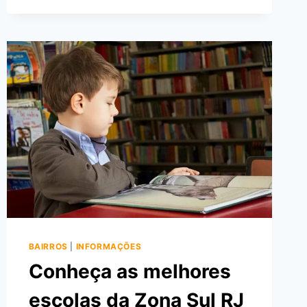
DO
RIO
DE
JANEIRO
BAIRROS
|
INFORMAÇÕES
Conheça as melhores
escolas da Zona Sul RJ