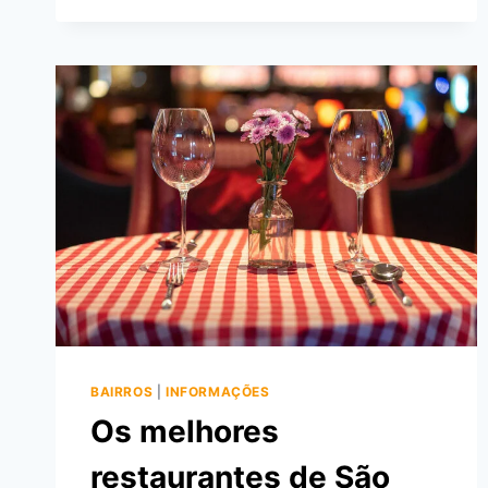
IMÓVEIS
NO
RIO
DE
JANEIRO
EM
2023
–
MERCADO
IMOBILIÁRIO
HOJE
BAIRROS
|
INFORMAÇÕES
Os melhores
restaurantes de São