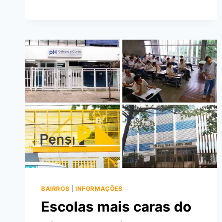
ESTUDAR
NA
URCA?
ENSINO
BÁSICO
E
SUPERIOR
BAIRROS
|
INFORMAÇÕES
Escolas mais caras do