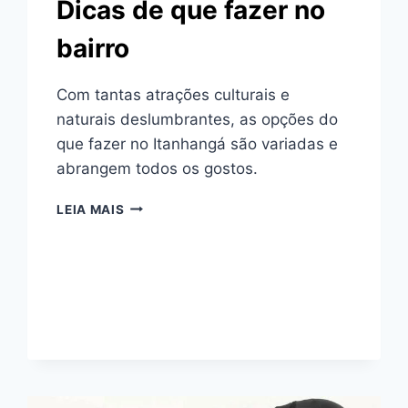
Dicas de que fazer no
bairro
Com tantas atrações culturais e
naturais deslumbrantes, as opções do
que fazer no Itanhangá são variadas e
abrangem todos os gostos.
LAZER
LEIA MAIS
NO
ITANHANGÁ
–
DICAS
DE
QUE
FAZER
NO
BAIRRO