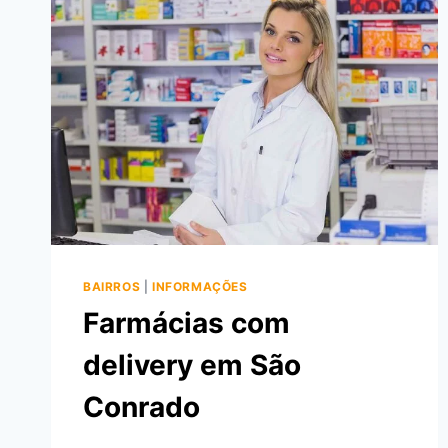
DE
JANEIRO
BAIRROS
|
INFORMAÇÕES
Farmácias com
delivery em São
Conrado