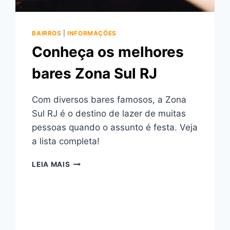
BAIRROS
|
INFORMAÇÕES
Conheça os melhores
bares Zona Sul RJ
Com diversos bares famosos, a Zona
Sul RJ é o destino de lazer de muitas
pessoas quando o assunto é festa. Veja
a lista completa!
CONHEÇA
LEIA MAIS
OS
MELHORES
BARES
ZONA
SUL
RJ