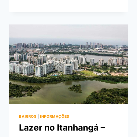
BAIRROS
|
INFORMAÇÕES
Lazer no Itanhangá –