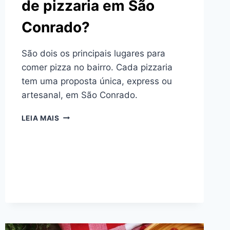
de pizzaria em São
Conrado?
São dois os principais lugares para
comer pizza no bairro. Cada pizzaria
tem uma proposta única, express ou
artesanal, em São Conrado.
QUAIS
LEIA MAIS
SÃO
AS
OPÇÕES
DE
PIZZARIA
EM
SÃO
CONRADO?