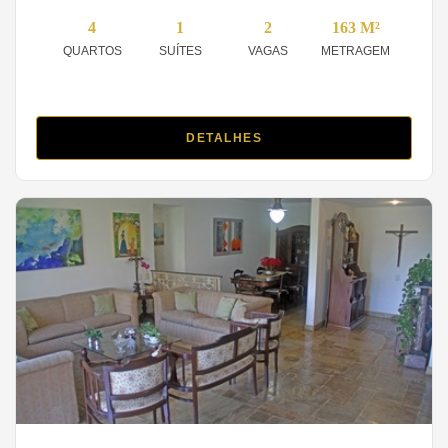
4
1
2
163 M²
QUARTOS
SUÍTES
VAGAS
METRAGEM
DETALHES