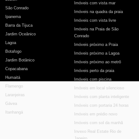
Imóveis com vista mar
São Conrado
Imóveis na quadra da praia
Ipanema
Imóveis com vista livre
Barra da Tijuca
Imóveis na Praia de São
Jardim Oceânico
Conrado
Lagoa
Imóveis próximo a Praia
Botafogo
Imóveis próximo a Lagoa
Jardim Botânico
Imóveis próximo ao metrô
Copacabana
Imóveis perto da praia
Humaitá
Imóveis com piscina
Flamengo
Imóveis em local silencioso
Laranjeiras
Imóveis com planta inteligente
Gávea
Imóveis com portaria 24 horas
Itanhangá
Imóveis em prédio novo
Imóveis com sol da manhã
Invexo Real Estate Rio de
Janeiro