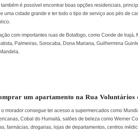
 e também é possível encontrar boas opções residenciais, princ
e uma cidade grande e ter todo o tipo de serviço aos pés de c
blico.
igação com importantes ruas de Botafogo, como Conde de Irajá, M
atista, Palmeiras, Sorocaba, Dona Mariana, Guilhermina Guinl
 Mandela.
omprar um apartamento na Rua Voluntários 
, o morador consegue ter acesso a supermercados como Mundial e
icanas, Cobal do Humaitá, salões de beleza como Werner Coif
as, farmácias, drogarias, lojas de departamentos, centros médicos