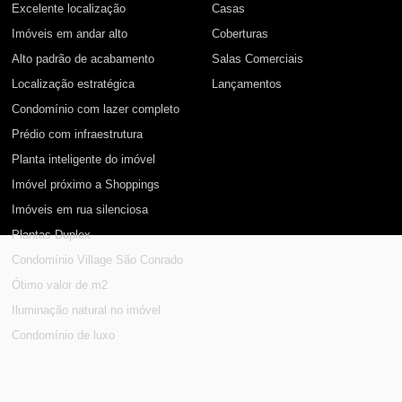
Excelente localização
Casas
Imóveis em andar alto
Coberturas
Alto padrão de acabamento
Salas Comerciais
Localização estratégica
Lançamentos
Condomínio com lazer completo
Prédio com infraestrutura
Planta inteligente do imóvel
Imóvel próximo a Shoppings
Imóveis em rua silenciosa
Plantas Duplex
Condomínio Village São Conrado
Ótimo valor de m2
Iluminação natural no imóvel
Condomínio de luxo