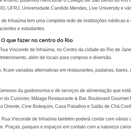
 de ensino, podemos mencionar o Colégio de São Bento do Rio d
O, UFRJ, Universidade Candido Mendes, Live University e vár
 de Inhaúma tem uma completa rede de instituições médicas e
acientes e estudantes.
O que fazer no centro do Rio
 Rua Visconde de Inhaúma, no Centro da cidade do Rio de Janeir
tretenimento, além de locais para compras e diversão.
ficam variadas alternativas em restaurantes, padarias, bares, co
 famosos da gastronomia e de serviços de alimentação que est
er du Cuisinier, Málaga Restaurante & Bar, Boulevard Gourmet
o Oriente, Cine Botequim, Casa Paladino e Salão de Chá Conf
Rua Visconde de Inhaúma também poderá contar com várias o
ivre. Praças, parques e espaços em contato com a natureza cario