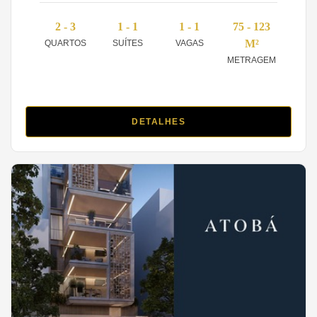
2 - 3
1 - 1
1 - 1
75 - 123
M²
QUARTOS
SUÍTES
VAGAS
METRAGEM
DETALHES