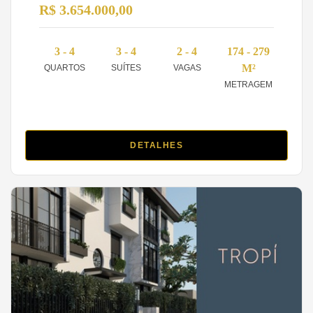
R$ 3.654.000,00
3 - 4
3 - 4
2 - 4
174 - 279
M²
QUARTOS
SUÍTES
VAGAS
METRAGEM
DETALHES