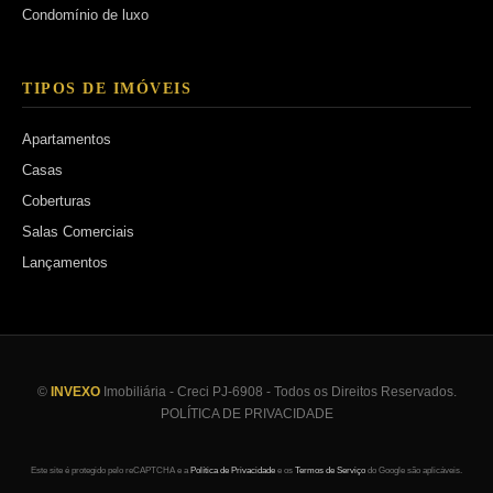
Condomínio de luxo
TIPOS DE IMÓVEIS
Apartamentos
Casas
Coberturas
Salas Comerciais
Lançamentos
©
INVEXO
Imobiliária - Creci PJ-6908 - Todos os Direitos Reservados.
POLÍTICA DE PRIVACIDADE
Este site é protegido pelo reCAPTCHA e a
Política de Privacidade
e os
Termos de Serviço
do Google são aplicáveis.