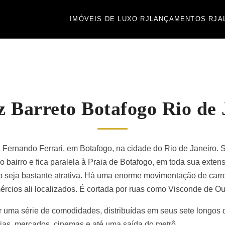
IMÓVEIS DE LUXO RJ
LANÇAMENTOS RJ
A
 Barreto Botafogo Rio de 
 Fernando Ferrari, em Botafogo, na cidade do Rio de Janeiro. 
 o bairro e fica paralela à Praia de Botafogo, em toda sua ext
 seja bastante atrativa. Há uma enorme movimentação de carro
ércios ali localizados. É cortada por ruas como Visconde de O
r uma série de comodidades, distribuídas em seus sete longos q
as, mercados, cinemas e até uma saída do metrô.