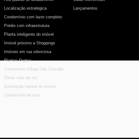
Localização estratégica
Lançamentos
Condomínio com lazer completo
Prédio com infraestrutura
Planta inteligente do imóvel
Imóvel próximo a Shoppings
Imóveis em rua silenciosa
Plantas Duplex
Condomínio Village São Conrado
Ótimo valor de m2
Iluminação natural no imóvel
Condomínio de luxo