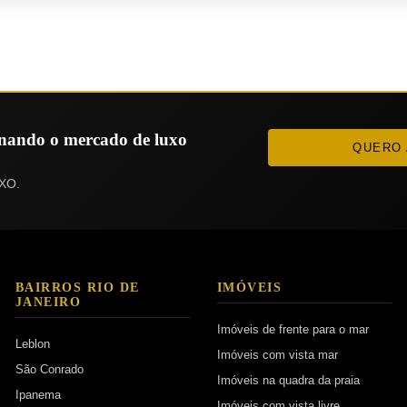
ionando o mercado de luxo
QUERO 
XO.
BAIRROS RIO DE
IMÓVEIS
JANEIRO
Imóveis de frente para o mar
Leblon
Imóveis com vista mar
São Conrado
Imóveis na quadra da praia
Ipanema
Imóveis com vista livre