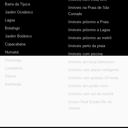
Barra da Tijuca
Imóveis na Praia de São
Jardim Oceânico
Conrado
Lagoa
Imóveis próximo a Praia
Botafogo
Imóveis próximo a Lagoa
Jardim Botânico
Imóveis próximo ao metrô
Copacabana
Imóveis perto da praia
Humaitá
Imóveis com piscina
Flamengo
Imóveis em local silencioso
Laranjeiras
Imóveis com planta inteligente
Gávea
Imóveis com portaria 24 horas
Itanhangá
Imóveis em prédio novo
Imóveis com sol da manhã
Invexo Real Estate Rio de
Janeiro