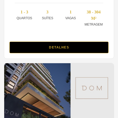
1 - 3
3
1
38 - 304
M²
QUARTOS
SUÍTES
VAGAS
METRAGEM
DETALHES