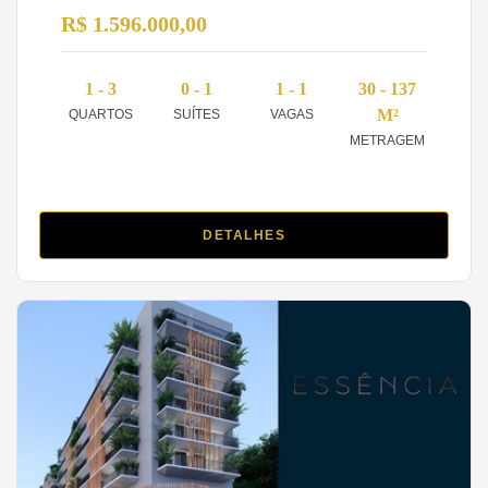
R$ 1.596.000,00
1 - 3
0 - 1
1 - 1
30 - 137
M²
QUARTOS
SUÍTES
VAGAS
METRAGEM
DETALHES