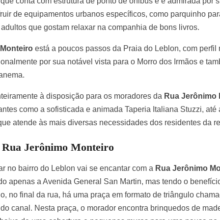
 que conta com estrutura de ponto de ônibus e é admirada por 
ruir de equipamentos urbanos específicos, como parquinho para
adultos que gostam relaxar na companhia de bons livros.
 Monteiro
está a poucos passos da Praia do Leblon, com perfil
cionalmente por sua notável vista para o Morro dos Irmãos e ta
panema.
nteiramente à disposição para os moradores da
Rua Jerônimo 
ntes como a sofisticada e animada Taperia Italiana Stuzzi, até
ue atende às mais diversas necessidades dos residentes da re
na Rua Jerônimo Monteiro
r no bairro do Leblon vai se encantar com a
Rua Jerônimo Mo
do apenas a Avenida General San Martin, mas tendo o benefíci
do, no final da rua, há uma praça em formato de triângulo cham
 do canal. Nesta praça, o morador encontra brinquedos de made