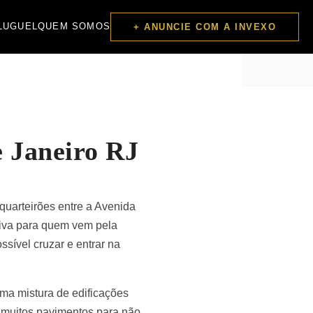
LUGUEL
QUEM SOMOS
+ ANUNCIE COM A INVEXO
 Janeiro RJ
 quarteirões entre a Avenida
aiva para quem vem pela
sível cruzar e entrar na
ma mistura de edificações
 muitos pavimentos para não