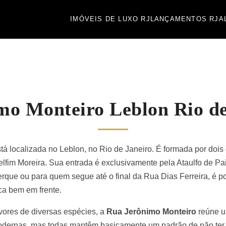
IMÓVEIS DE LUXO RJ
LANÇAMENTOS RJ
A
mo Monteiro Leblon Rio de
tá localizada no Leblon, no Rio de Janeiro. É formada por dois
elfim Moreira. Sua entrada é exclusivamente pela Ataulfo de P
que ou para quem segue até o final da Rua Dias Ferreira, é pos
ica bem em frente.
ores de diversas espécies, a
Rua Jerônimo Monteiro
reúne u
odernas, mas todas mantêm basicamente um padrão de não ter