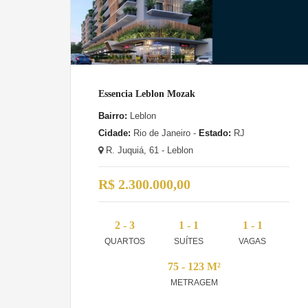
Essencia Leblon Mozak
Bairro:
Leblon
Cidade:
Rio de Janeiro -
Estado:
RJ
R. Juquiá, 61 - Leblon
R$ 2.300.000,00
2 - 3
1 - 1
1 - 1
QUARTOS
SUÍTES
VAGAS
75 - 123 M²
METRAGEM