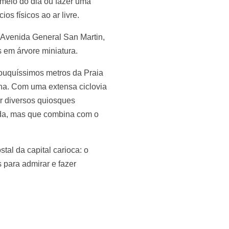
meio do dia ou fazer uma
os físicos ao ar livre.
 Avenida General San Martin,
 em árvore miniatura.
ouquíssimos metros da Praia
ana. Com uma extensa ciclovia
or diversos quiosques
da, mas que combina com o
stal da capital carioca: o
 para admirar e fazer