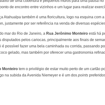
baixo de uma cobertura e pequenos muros para uma pausa no 
ponto de encontro entre vizinhos e um lugar para realizar exercíci
 Atahualpa também é uma floricultura, logo na esquina com a
, justamente por ser referência na venda de diversas espécies
do mar do Rio de Janeiro, a
Rua Jerônimo Monteiro
está há p
s disputados pelos cariocas, principalmente aos finais de sem
ali é possível fazer uma bela caminhada ou corrida, passando p
oco gelado, mas também por oferecer uma gastronomia refina
 Monteiro
tem o privilégio de estar muito perto de um cartão po
logo na subida da Avenida Niemeyer e é um dos
points
preferidos