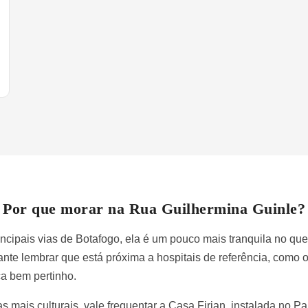
Por que morar na Rua Guilhermina Guinle?
incipais vias de Botafogo, ela é um pouco mais tranquila no qu
te lembrar que está próxima a hospitais de referência, como o
ca bem pertinho.
mais culturais, vale frequentar a Casa Firjan, instalada no P