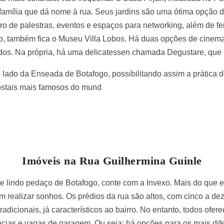
amília que dá nome à rua. Seus jardins são uma ótima opção de 
o de palestras, eventos e espaços para networking, além de fe
to, também fica o Museu Villa Lobos. Há duas opções de cinema
dos. Na própria, há uma delicatessen chamada Degustare, que o
o lado da Enseada de Botafogo, possibilitando assim a prática 
ostais mais famosos do mund
Imóveis na Rua Guilhermina Guinle
 lindo pedaço de Botafogo, conte com a Invexo. Mais do que e
m realizar sonhos. Os prédios da rua são altos, com cinco a d
radicionais, já característicos ao bairro. No entanto, todos ofe
ias e vagas de garagem. Ou seja: há opções para os mais difer