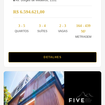
Av. Borges de Medeiros, 2331
R$ 6.594.621,00
3 - 5
3 - 4
2 - 3
164 - 439
M²
QUARTOS
SUÍTES
VAGAS
METRAGEM
DETALHES