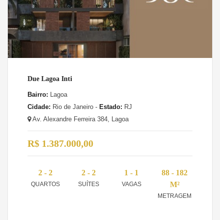
Due Lagoa Inti
Bairro:
Lagoa
Cidade:
Rio de Janeiro -
Estado:
RJ
Av. Alexandre Ferreira 384, Lagoa
R$ 1.387.000,00
2 - 2
2 - 2
1 - 1
88 - 182
M²
QUARTOS
SUÍTES
VAGAS
METRAGEM