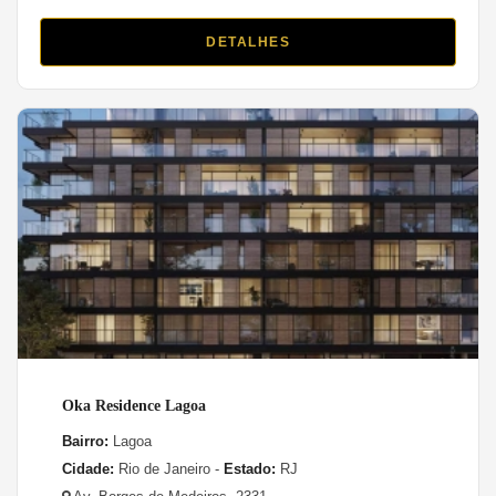
DETALHES
Oka Residence Lagoa
Bairro:
Lagoa
Cidade:
Rio de Janeiro -
Estado:
RJ