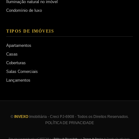
Iluminação natural no imóvel
Condomínio de luxo
TIPOS DE IMÓVEIS
Apartamentos
Casas
Coberturas
Salas Comerciais
Lançamentos
©
INVEXO
Imobiliária - Creci PJ-6908 - Todos os Direitos Reservados.
POLÍTICA DE PRIVACIDADE
Este site é protegido pelo reCAPTCHA e a
Política de Privacidade
e os
Termos de Serviço
do Google são aplicáveis.