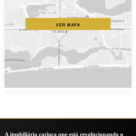
VER MAPA
A imobiliária carioca que está revolucionando o