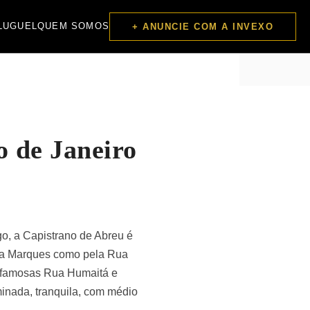
LUGUEL
QUEM SOMOS
+ ANUNCIE COM A INVEXO
o de Janeiro
go, a Capistrano de Abreu é
Rua Marques como pela Rua
as famosas Rua Humaitá e
minada, tranquila, com médio