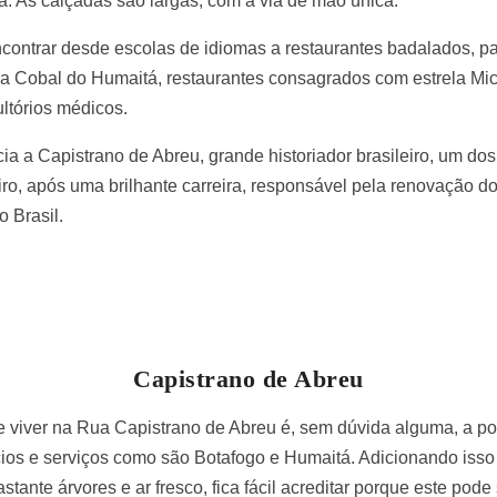
ia. As calçadas são largas, com a via de mão única.
ntrar desde escolas de idiomas a restaurantes badalados, pas
 a Cobal do Humaitá, restaurantes consagrados com estrela Mi
ultórios médicos.
a a Capistrano de Abreu, grande historiador brasileiro, um dos
iro, após uma brilhante carreira, responsável pela renovação 
o Brasil.
Capistrano de Abreu
 viver na Rua Capistrano de Abreu é, sem dúvida alguma, a pos
cios e serviços como são Botafogo e Humaitá. Adicionando isso 
astante árvores e ar fresco, fica fácil acreditar porque este po