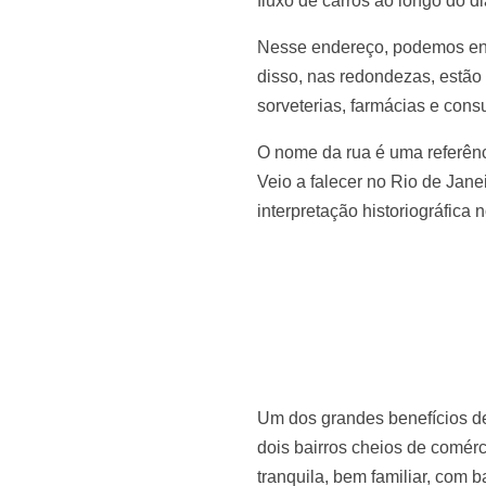
fluxo de carros ao longo do d
Nesse endereço, podemos enco
disso, nas redondezas, estão
sorveterias, farmácias e cons
O nome da rua é uma referênci
Veio a falecer no Rio de Jane
interpretação historiográfica n
Um dos grandes benefícios de
dois bairros cheios de comér
tranquila, bem familiar, com b