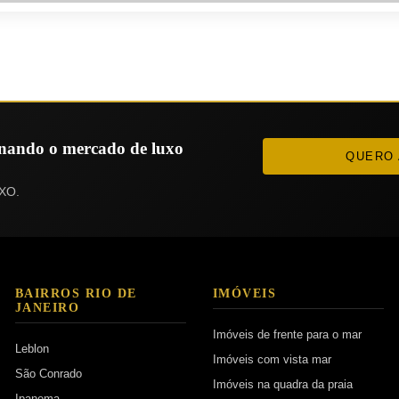
ionando o mercado de luxo
QUERO 
XO.
BAIRROS RIO DE
IMÓVEIS
JANEIRO
Imóveis de frente para o mar
Leblon
Imóveis com vista mar
São Conrado
Imóveis na quadra da praia
Ipanema