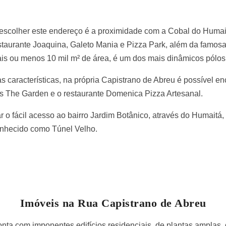
 escolher este endereço é a proximidade com a Cobal do Humai
aurante Joaquina, Galeto Mania e Pizza Park, além da famosa
mais ou menos 10 mil m² de área, é um dos mais dinâmicos pólo
aracterísticas, na própria Capistrano de Abreu é possível enc
as The Garden e o restaurante Domenica Pizza Artesanal.
 o fácil acesso ao bairro Jardim Botânico, através do Humaitá
onhecido como Túnel Velho.
Imóveis na Rua Capistrano de Abreu
ta com imponentes edifícios residenciais, de plantas amplas, d