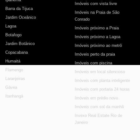
Imóveis com vista livre
Barra da Tijuca
Imóveis na Praia de São
Jardim Oceânico
Conrado
Lagoa
Imóveis próximo a Praia
Botafogo
Imóveis próximo a Lagoa
Jardim Botânico
Imóveis próximo ao metrô
Copacabana
Imóveis perto da praia
Humaitá
Imóveis com piscina
Flamengo
Imóveis em local silencioso
Laranjeiras
Imóveis com planta inteligente
Gávea
Imóveis com portaria 24 horas
Itanhangá
Imóveis em prédio novo
Imóveis com sol da manhã
Invexo Real Estate Rio de
Janeiro