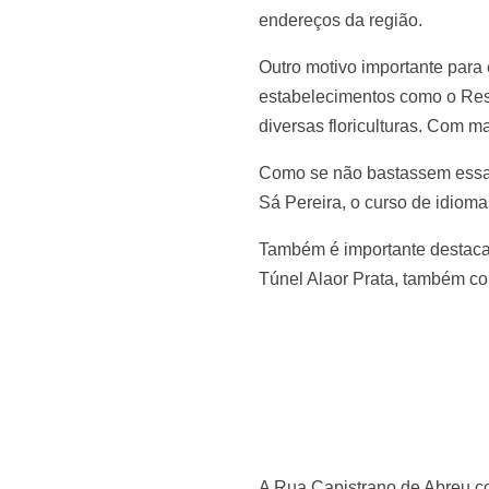
endereços da região.
Outro motivo importante para
estabelecimentos como o Rest
diversas floriculturas. Com 
Como se não bastassem essas c
Sá Pereira, o curso de idiom
Também é importante destacar
Túnel Alaor Prata, também c
A Rua Capistrano de Abreu con