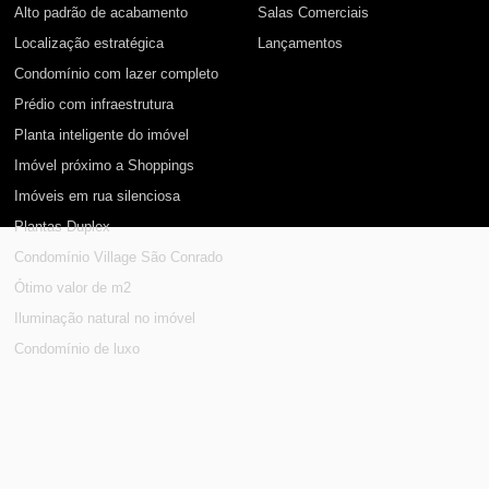
Alto padrão de acabamento
Salas Comerciais
Localização estratégica
Lançamentos
Condomínio com lazer completo
Prédio com infraestrutura
Planta inteligente do imóvel
Imóvel próximo a Shoppings
Imóveis em rua silenciosa
Plantas Duplex
Condomínio Village São Conrado
Ótimo valor de m2
Iluminação natural no imóvel
Condomínio de luxo