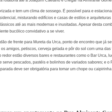
 a rotatória até a Joaquim Caetano e chegar na Almirante Gome
rizada e tem um clima de sossego. É possível para e estaciona
esidencial, misturando edifícios e casas de estilos e arquitetur
clássicos até as mais modernas e inusitadas. Apesar desta com
nte bucólico convidativo a se viver.
dão de frente para Mureta da Urca, ponto de encontro que já se
os amigos, petiscos, cerveja gelada e pôr do sol com uma das 
redor estão diversos bares e restaurantes como o Bar Urca, lu
ue serve pescados, pastéis e bolinhos de variados sabores; e o
 parada deve ser obrigatória para tomar um chope ou caipiri