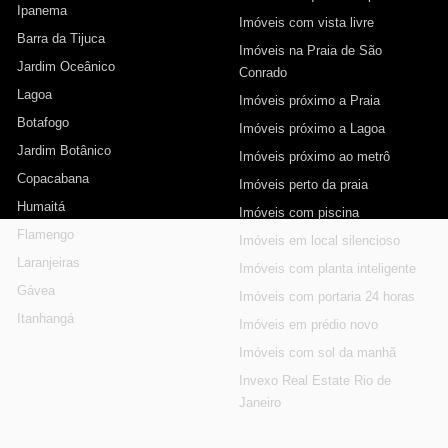
Ipanema
Imóveis com vista livre
Barra da Tijuca
Imóveis na Praia de São
Jardim Oceânico
Conrado
Lagoa
Imóveis próximo a Praia
Botafogo
Imóveis próximo a Lagoa
Jardim Botânico
Imóveis próximo ao metrô
Copacabana
Imóveis perto da praia
Humaitá
Imóveis com piscina
Flamengo
Imóveis em local silencioso
Laranjeiras
Imóveis com planta inteligente
Gávea
Imóveis com portaria 24 horas
Itanhangá
Imóveis em prédio novo
Imóveis com sol da manhã
Invexo Real Estate Rio de
Janeiro