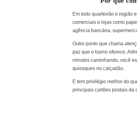
Por que co
Em todo quarteirão e região 
comerciais e lojas como papela
agência bancária, supermerca
Outro ponto que chama atençã
paz que o bairro oferece. Alé
minutos caminhando, você est
quiosques no calçadão.
E tem privilégio melhor do qu
principais cartões postais d