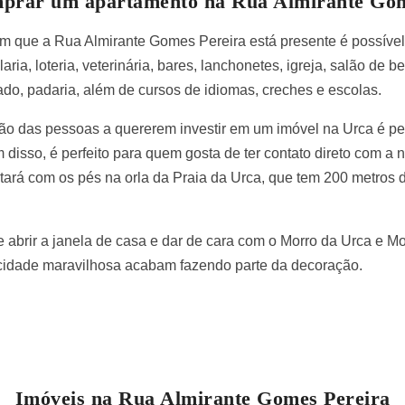
mprar um apartamento na Rua Almirante Gom
em que a Rua Almirante Gomes Pereira está presente é possível 
ria, loteria, veterinária, bares, lanchonetes, igreja, salão de b
do, padaria, além de cursos de idiomas, creches e escolas.
o das pessoas a quererem investir em um imóvel na Urca é pel
m disso, é perfeito para quem gosta de ter contato direto com 
ará com os pés na orla da Praia da Urca, que tem 200 metros 
e abrir a janela de casa e dar de cara com o Morro da Urca e 
a cidade maravilhosa acabam fazendo parte da decoração.
Imóveis na Rua Almirante Gomes Pereira