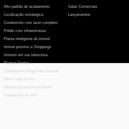
Alto padrão de acabamento
Salas Comerciais
Localização estratégica
Lançamentos
Condomínio com lazer completo
Prédio com infraestrutura
Planta inteligente do imóvel
Imóvel próximo a Shoppings
Imóveis em rua silenciosa
Plantas Duplex
Condomínio Village São Conrado
Ótimo valor de m2
Iluminação natural no imóvel
Condomínio de luxo