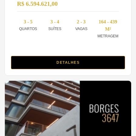
R$ 6.594.621,00
3 - 5
3 - 4
2 - 3
164 - 439
M²
QUARTOS
SUÍTES
VAGAS
METRAGEM
DETALHES