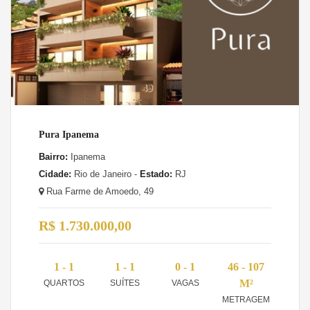
Pura Ipanema
Bairro:
Ipanema
Cidade:
Rio de Janeiro -
Estado:
RJ
Rua Farme de Amoedo, 49
R$ 1.730.000,00
1 - 1
1 - 1
0 - 1
46 - 107
M²
QUARTOS
SUÍTES
VAGAS
METRAGEM