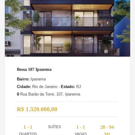
Bossa 107 Ipanema
Bairro:
Ipanema
Cidade:
Rio de Janeiro -
Estado:
RJ
Rua Barão da Torre, 107, Ipanema
R$ 1.320.000,00
1 - 1
1 - 1
28 - 94
SUÍTES
M²
QUARTOS
VAGAS