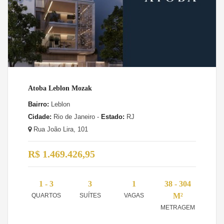
Atoba Leblon Mozak
Bairro:
Leblon
Cidade:
Rio de Janeiro -
Estado:
RJ
Rua João Lira, 101
R$ 1.469.426,95
1 - 3
3
1
38 - 304
M²
QUARTOS
SUÍTES
VAGAS
METRAGEM