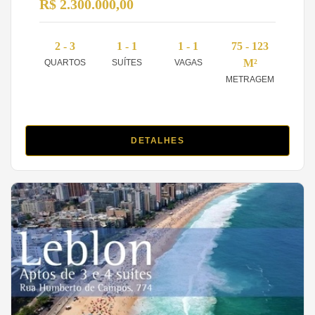
R$ 2.300.000,00
2 - 3
1 - 1
1 - 1
75 - 123
M²
QUARTOS
SUÍTES
VAGAS
METRAGEM
DETALHES