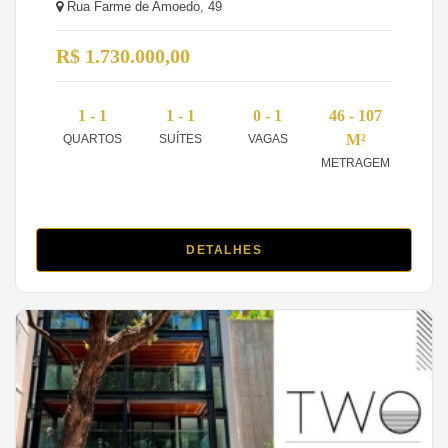
Rua Farme de Amoedo, 49
R$ 1.730.000,00
1 - 1
1 - 1
0 - 1
46 - 107
M²
QUARTOS
SUÍTES
VAGAS
METRAGEM
DETALHES