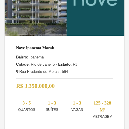
Nove Ipanema Mozak
Bairro:
Ipanema
Cidade:
Rio de Janeiro -
Estado:
RJ
Rua Prudente de Morais, 564
R$ 3.350.000,00
3 - 5
1 - 3
1 - 3
125 - 328
M²
QUARTOS
SUÍTES
VAGAS
METRAGEM