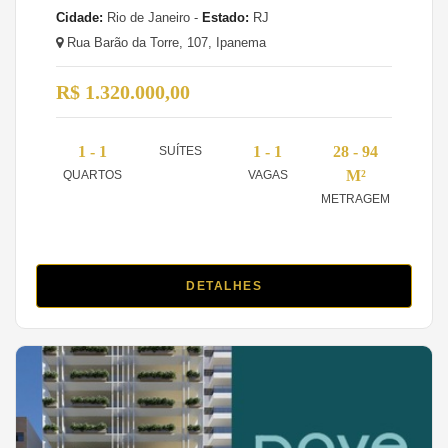
Cidade:
Rio de Janeiro -
Estado:
RJ
Rua Barão da Torre, 107, Ipanema
R$ 1.320.000,00
1 - 1
1 - 1
28 - 94
SUÍTES
M²
QUARTOS
VAGAS
METRAGEM
DETALHES