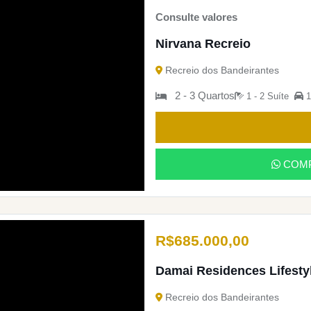
Consulte valores
Nirvana Recreio
Recreio dos Bandeirantes
2 - 3 Quartos
1 - 2 Suíte
1
COMP
R$
685.000,00
Damai Residences Lifesty
Recreio dos Bandeirantes