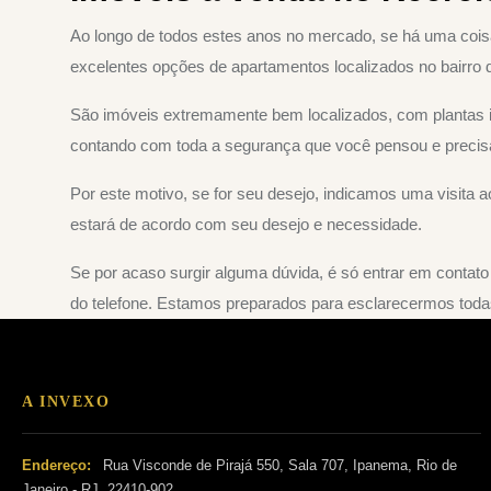
Ao longo de todos estes anos no mercado, se há uma cois
excelentes opções de apartamentos localizados no bairro 
São imóveis extremamente bem localizados, com plantas id
contando com toda a segurança que você pensou e precis
Por este motivo, se for seu desejo, indicamos uma visit
estará de acordo com seu desejo e necessidade.
Se por acaso surgir alguma dúvida, é só entrar em contat
do telefone. Estamos preparados para esclarecermos toda
A INVEXO
Endereço:
Rua Visconde de Pirajá 550, Sala 707, Ipanema, Rio de
Janeiro - RJ, 22410-902