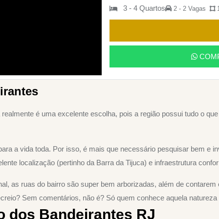
3 - 4 Quartos
2 - 2 Vagas
1
COMP
irantes
a realmente é uma excelente escolha, pois a região possui tudo o qu
ara a vida toda. Por isso, é mais que necessário pesquisar bem e i
ente localização (pertinho da Barra da Tijuca) e infraestrutura con
final, as ruas do bairro são super bem arborizadas, além de contare
 Recreio? Sem comentários, não é? Só quem conhece aquela natureza 
o dos Bandeirantes RJ