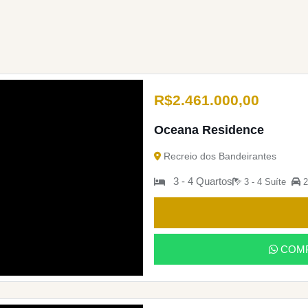
R$
2.461.000,00
Oceana Residence
Recreio dos Bandeirantes
3 - 4 Quartos
3 - 4 Suíte
2
COMP