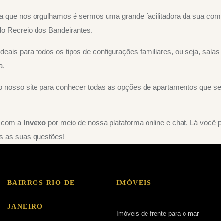
a que nos orgulhamos é sermos uma grande facilitadora da sua com
do Recreio dos Bandeirantes.
eais para todos os tipos de configurações familiares, ou seja, sala
a.
a ao nosso site para conhecer todas as opções de apartamentos que
o com a
Invexo
por meio de nossa plataforma online e chat. Lá você
s as suas questões!
BAIRROS RIO DE
IMÓVEIS
JANEIRO
Imóveis de frente para o mar