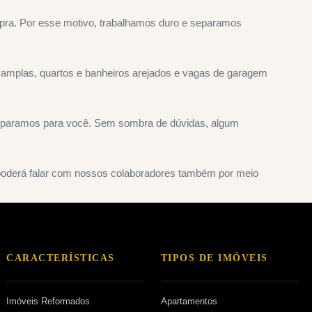
pra. Por esse motivo, trabalhamos duro e separamos
s amplas, quartos e banheiros arejados e vagas de garagem
 separamos para você. Sem sombra de dúvidas, algum
 poderá falar com nossos colaboradores também por meio
CARACTERÍSTICAS
TIPOS DE IMÓVEIS
Imóveis Reformados
Apartamentos