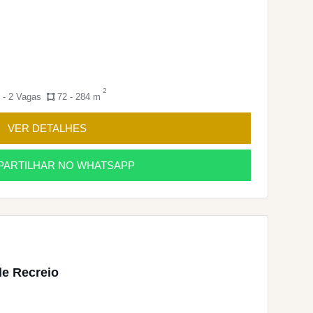
2
 - 2 Vagas
72 - 284 m
VER DETALHES
ARTILHAR NO WHATSAPP
le Recreio