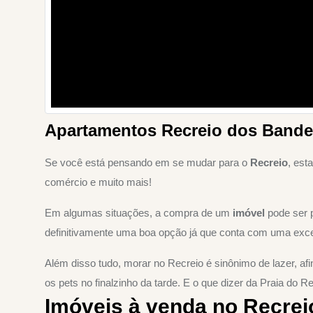
Apartamentos Recreio dos Bande
Se você está pensando em se mudar para o
Recreio
, est
comércio e muito mais!
Em algumas situações, a compra de um
imóvel
pode ser p
definitivamente uma boa opção já que conta com uma excel
Além disso tudo, morar no Recreio é sinônimo de lazer, a
os pets no finalzinho da tarde. E o que dizer da Praia do
Imóveis à venda no Recrei