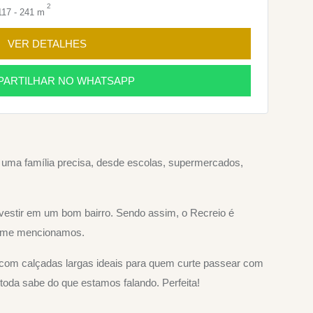
2
17 - 241 m
VER DETALHES
ARTILHAR NO WHATSAPP
e uma família precisa, desde escolas, supermercados,
nvestir em um bom bairro. Sendo assim, o Recreio é
forme mencionamos.
m com calçadas largas ideais para quem curte passear com
toda sabe do que estamos falando. Perfeita!