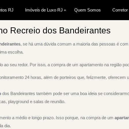
tos RJ
Imóveis de Luxo RJ
Quem Somos
Corretor
irantes
no Recreio dos Bandeirantes
ndeirantes
, se há uma dúvida comum a maioria das pessoas é com re
ima escolha.
do ao seu redor. Por isso, a compra de um apartamento na região po
onitoramento 24 horas, além de porteiros que, felizmente, oferecem 
o
dos Bandeirantes também pode ser uma boa ideia se considerarmos 
cas, playground e salas de reunião.
timento a médio e longo prazo. Isso porque, na compra de um
aparta
a dia.