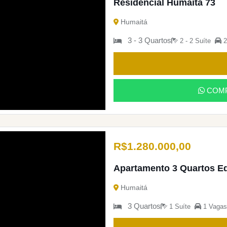
Residencial Humaita 73
Humaitá
3 - 3 Quartos
2 - 2 Suíte
2
COMP
R$
1.280.000,00
Apartamento 3 Quartos Edi
Humaitá
3 Quartos
1 Suíte
1 Vagas