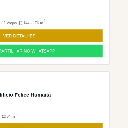
2
 - 2 Vagas
144 - 176 m
VER DETALHES
ARTILHAR NO WHATSAPP
ficio Felice Humaitá
2
94 m