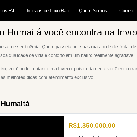
tos RJ
Imóveis de Luxo RJ
Quem Somos
Corretor
tra na Invexo Imobiliária
o Humaitá você encontra na Invex
apesar de ser boêmia. Quem passeia por suas ruas pode desfrutar de 
a qualidade de vida e conforto em um bairro realmente agradável.
iro
, você pode contar com a Invexo, pois certamente você encontr
 as melhores dicas com atendimento exclusivo.
 Humaitá
R$
1.350.000,00