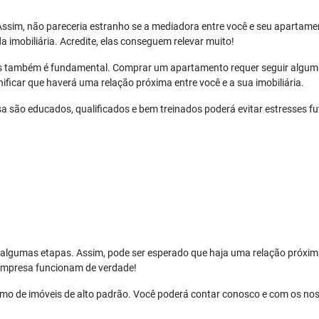
ssim, não pareceria estranho se a mediadora entre você e seu apartame
da imobiliária. Acredite, elas conseguem relevar muito!
ais também é fundamental. Comprar um apartamento requer seguir algumas
icar que haverá uma relação próxima entre você e a sua imobiliária.
a são educados, qualificados e bem treinados poderá evitar estresses fu
algumas etapas. Assim, pode ser esperado que haja uma relação próxima e
empresa funcionam de verdade!
amo de imóveis de alto padrão. Você poderá contar conosco e com os nos