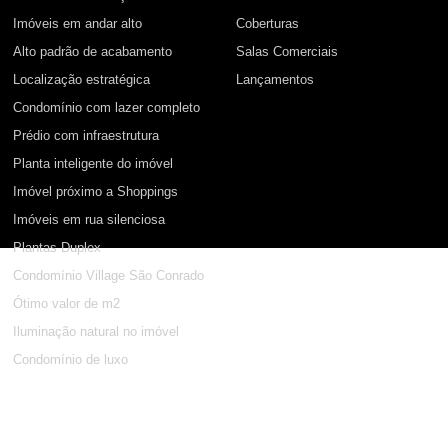
Imóveis em andar alto
Coberturas
Alto padrão de acabamento
Salas Comerciais
Localização estratégica
Lançamentos
Condomínio com lazer completo
Prédio com infraestrutura
Planta inteligente do imóvel
Imóvel próximo a Shoppings
Imóveis em rua silenciosa
Plantas Duplex
Condomínio Village São Conrado
Ótimo valor de m2
Iluminação natural no imóvel
Condomínio de luxo