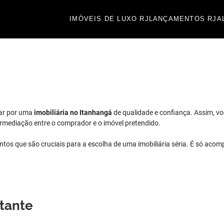
IMÓVEIS DE LUXO RJ
LANÇAMENTOS RJ
A
tar por uma
imobiliária no Itanhangá
de qualidade e confiança. Assim, vo
termediação entre o comprador e o imóvel pretendido.
ntos que são cruciais para a escolha de uma imobiliária séria. É só aco
rtante