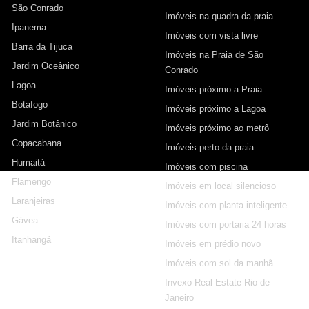
São Conrado
Imóveis na quadra da praia
Ipanema
Imóveis com vista livre
Barra da Tijuca
Imóveis na Praia de São
Jardim Oceânico
Conrado
Lagoa
Imóveis próximo a Praia
Botafogo
Imóveis próximo a Lagoa
Jardim Botânico
Imóveis próximo ao metrô
Copacabana
Imóveis perto da praia
Humaitá
Imóveis com piscina
Flamengo
Imóveis em local silencioso
Laranjeiras
Imóveis com planta inteligente
Gávea
Imóveis com portaria 24 horas
Itanhangá
Imóveis em prédio novo
Imóveis com sol da manhã
Invexo Real Estate Rio de
Janeiro