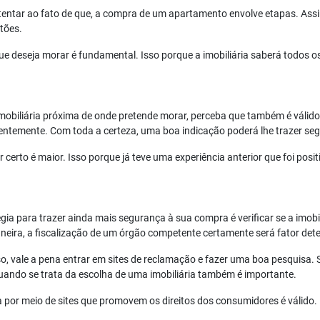
atentar ao fato de que, a compra de um apartamento envolve etapas. Ass
stões.
 deseja morar é fundamental. Isso porque a imobiliária saberá todos os
mobiliária próxima de onde pretende morar, perceba que também é válido
ntemente. Com toda a certeza, uma boa indicação poderá lhe trazer se
erto é maior. Isso porque já teve uma experiência anterior que foi positi
gia para trazer ainda mais segurança à sua compra é verificar se a imo
neira, a fiscalização de um órgão competente certamente será fator det
so, vale a pena entrar em sites de reclamação e fazer uma boa pesquisa
o quando se trata da escolha de uma imobiliária também é importante.
da por meio de sites que promovem os direitos dos consumidores é válido.