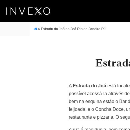
»
Estrada do Joá no Joá Rio de Janeiro RJ
Estrad
A
Estrada do Joá
está locali
possível acessá-la através de
bem na esquina estão o Bar d
feijoada, e o Concha Doce, um
restaurante e pizzaria. O seg
A rua é mão dupla, bem compri