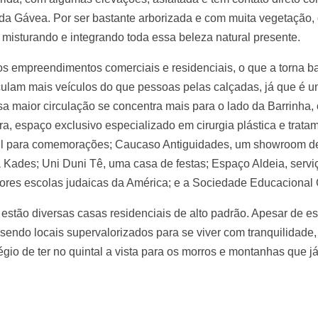
da Gávea. Por ser bastante arborizada e com muita vegetação,
isturando e integrando toda essa beleza natural presente.
os empreendimentos comerciais e residenciais, o que a torna 
culam mais veículos do que pessoas pelas calçadas, já que é um 
a maior circulação se concentra mais para o lado da Barrinha, 
a, espaço exclusivo especializado em cirurgia plástica e trata
ntil para comemorações; Caucaso Antiguidades, um showroom d
Kades; Uni Duni Tê, uma casa de festas; Espaço Aldeia, serviç
ores escolas judaicas da América; e a Sociedade Educacional 
 estão diversas casas residenciais de alto padrão. Apesar de e
endo locais supervalorizados para se viver com tranquilidade,
légio de ter no quintal a vista para os morros e montanhas que j