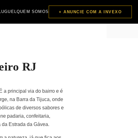
LUGUEL
QUEM SOMOS
+ ANUNCIE COM A INVEXO
eiro RJ
 a principal via do bairro e é
rge, na Barra da Tijuca, onde
ólicas de diversos sabores e
e padaria, confeitaria,
ia da Estrada da Gávea.
 a natureza, já que fica aos