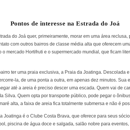
Pontos de interesse na Estrada do Joá
ada do Joá quer, primeiramente, morar em uma área reclusa, pr
ntato com outros bairros de classe média alta que oferecem uma
o o mercado Hortifruti e o supermercado mundial, que ficam lit
bairro ter uma praia exclusiva, a Praia da Joatinga. Descolada
percorre-la, de uma ponta a outra, em apenas dez minutos. Sua 
egar até a areia é preciso descer uma escada. Quem vai de ca
a Silva. Quem opta por transporte público, pode pegar o ônibus
aré alta, a faixa de areia fica totalmente submersa e não é poss
a Joatinga é o Clube Costa Brava, que oferece para seus sócio
ol, piscina de água doce e salgada, salão nobre para eventos,