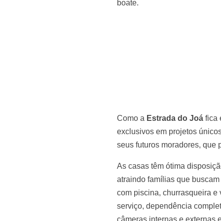
boate.
Como a
Estrada do Joá
fica
exclusivos em projetos único
seus futuros moradores, que 
As casas têm ótima disposição
atraindo famílias que buscam
com piscina, churrasqueira e v
serviço, dependência complet
câmeras internas e externas e