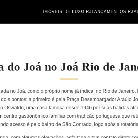
IMÓVEIS DE LUXO RJ
LANÇAMENTOS RJ
A
a do Joá no Joá Rio de Jan
zada no Joá, como o próprio nome já indica, no Rio de Janeiro. É
 dois pontos: a primeiro é pela Praça Desembargador Araújo Jo
o Oswaldo, uma casa famosa desde 1946 por suas batidas alco
 centro gastronômico familiar com tradição portuguesa que reún
undo acesso é pelo bairro de São Conrado, logo após a rotatór
da, com algumas elevações, asfaltada e tem contato direto com