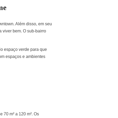
me
owntown. Além disso, em seu
a viver bem. O sub-bairro
plo espaço verde para que
com espaços e ambientes
e 70 m² a 120 m². Os