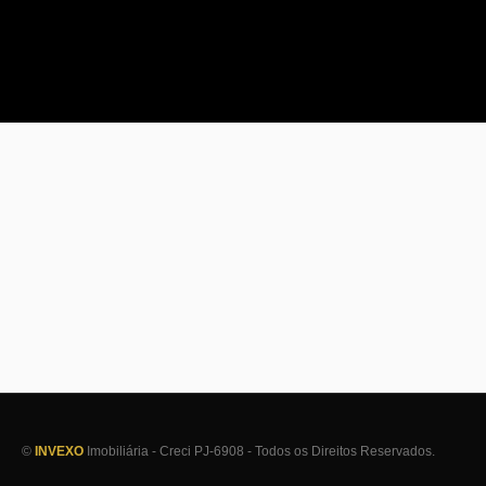
©
INVEXO
Imobiliária - Creci PJ-6908 - Todos os Direitos Reservados.