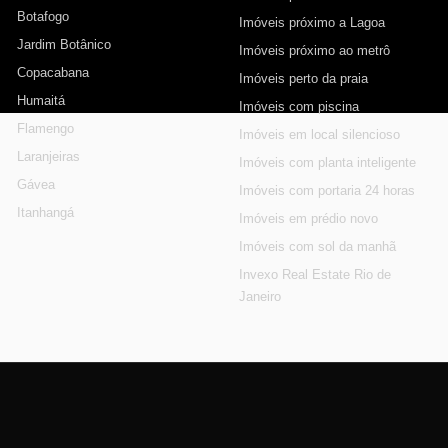
Botafogo
Imóveis próximo a Lagoa
Jardim Botânico
Imóveis próximo ao metrô
Copacabana
Imóveis perto da praia
Humaitá
Imóveis com piscina
Flamengo
Imóveis em local silencioso
Laranjeiras
Imóveis com planta inteligente
Gávea
Imóveis com portaria 24 horas
Itanhangá
Imóveis em prédio novo
Imóveis com sol da manhã
Invexo Real Estate Rio de
Janeiro