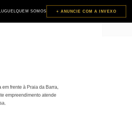
LUGUEL
QUEM SOMOS
+ ANUNCIE COM A INVEXO
 em frente à Praia da Barra,
 este empreendimento atende
sa.