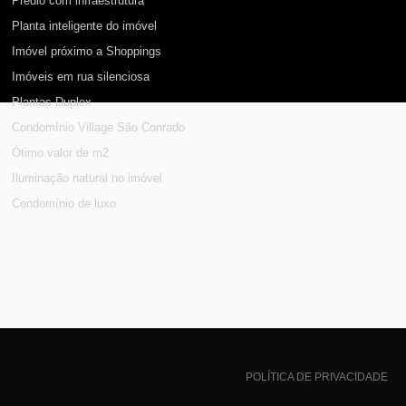
Prédio com infraestrutura
Planta inteligente do imóvel
Imóvel próximo a Shoppings
Imóveis em rua silenciosa
Plantas Duplex
Condomínio Village São Conrado
Ótimo valor de m2
Iluminação natural no imóvel
Condomínio de luxo
POLÍTICA DE PRIVACIDADE