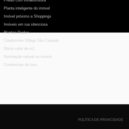
Prédio com infraestrutura
Planta inteligente do imóvel
Imóvel próximo a Shoppings
Imóveis em rua silenciosa
Plantas Duplex
Condomínio Village São Conrado
Ótimo valor de m2
Iluminação natural no imóvel
Condomínio de luxo
POLÍTICA DE PRIVACIDADE