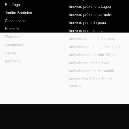
Botafogo
Imóveis próximo a Lagoa
Jardim Botânico
Imóveis próximo ao metrô
Copacabana
Imóveis perto da praia
Humaitá
Imóveis com piscina
Flamengo
Imóveis em local silencioso
Laranjeiras
Imóveis com planta inteligente
Gávea
Imóveis com portaria 24 horas
Itanhangá
Imóveis em prédio novo
Imóveis com sol da manhã
Invexo Real Estate Rio de
Janeiro