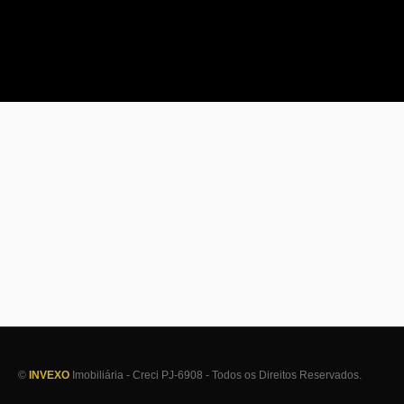
©
INVEXO
Imobiliária - Creci PJ-6908 - Todos os Direitos Reservados.