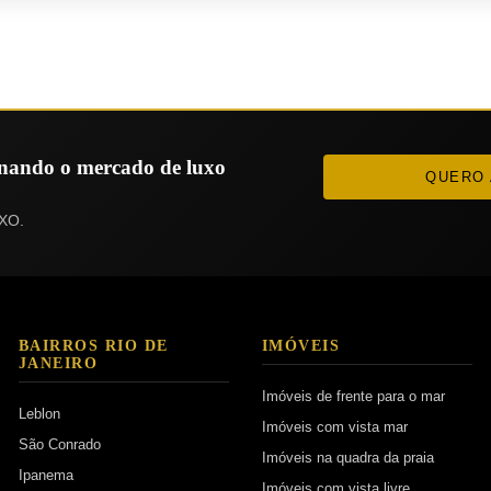
ionando o mercado de luxo
QUERO 
XO.
BAIRROS RIO DE
IMÓVEIS
JANEIRO
Imóveis de frente para o mar
Leblon
Imóveis com vista mar
São Conrado
Imóveis na quadra da praia
Ipanema
Imóveis com vista livre