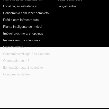
Localização estratégica
Lançamentos
Condomínio com lazer completo
Prédio com infraestrutura
Planta inteligente do imóvel
Imóvel próximo a Shoppings
Imóveis em rua silenciosa
Plantas Duplex
Condomínio Village São Conrado
Ótimo valor de m2
Iluminação natural no imóvel
Condomínio de luxo