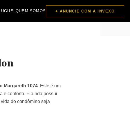
LUGUEL
QUEM SOMOS
+ ANUNCIE COM A INVEXO
lon
io Margareth 1074
. Este é um
 e conforto. E ainda possui
a vida do condômino seja