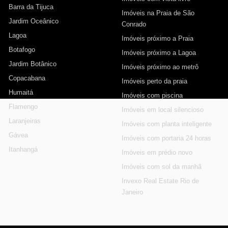
Barra da Tijuca
Imóveis na Praia de São
Jardim Oceânico
Conrado
Lagoa
Imóveis próximo a Praia
Botafogo
Imóveis próximo a Lagoa
Jardim Botânico
Imóveis próximo ao metrô
Copacabana
Imóveis perto da praia
Humaitá
Imóveis com piscina
Flamengo
Imóveis em local silencioso
Laranjeiras
Imóveis com planta inteligente
Gávea
Imóveis com portaria 24 horas
Itanhangá
Imóveis em prédio novo
Imóveis com sol da manhã
Invexo Real Estate Rio de
Janeiro